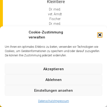
Kleintiere
Dr. med.
vet. Arndt
Fischer
Dr. med.
vet.
Cookie-Zustimmung
Wiebke
verwalten
Fischer
Meisterstr.
Um Ihnen ein optimales Erlebnis zu bieten, verwenden wir Technologien wie
34
Cookies, um Geräteinformationen zu speichern und/oder darauf zuzugreifen.
29479
Sie können Ihre Zustimmung jederzeit widerrufen.
Breselenz
Telefon:
Akzeptieren
(05864)
292
Ablehnen
IMPRESSUM
Einstellungen ansehen
DATENSCHUTZ
HAFTUNGSAUSSCHLUSS
Datenschutz
Impressum